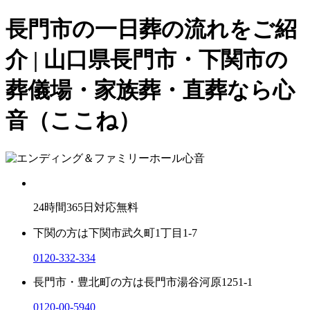
長門市の一日葬の流れをご紹
介 | 山口県長門市・下関市の
葬儀場・家族葬・直葬なら心
音（ここね）
24
時間
365
日対応無料
下関の方は
下関市武久町1丁目1-7
0120-332-334
長門市・豊北町の方は
長門市湯谷河原1251-1
0120-00-5940