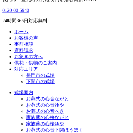
0120-00-5940
24
時間
365
日対応無料
ホーム
お客様の声
事前相談
資料請求
お急ぎの方へ
供花・供物のご案内
対応エリア
長門市の式場
下関市の式場
式場案内
お葬式の心音ながと
お葬式の心音ゆや
お葬式の心音へき
家族葬の心桜ながと
家族葬の心桜ゆや
お葬式の心音下関ほうほく