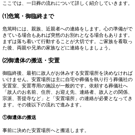
ここでは、一日葬の流れについて詳しく紹介していきます。
⑴危篤・御臨終まで
危篤時には、親族、近親者への連絡をします。心の準備がで
きている場合もあれば突然のお別れとなる場合もあります。
まずは落ち着いて行動することが大切です。ご家族を看取っ
た後、両親や兄弟の家族などに連絡をしましょう。
⑵御遺体の搬送・安置
御臨終後、最初に故人がお休みする安置場所を決めなければ
いけません。安置場所は主に自宅や葬儀を執り行う葬儀社の
安置室、安置専用の施設が一般的です。依頼する葬儀社へ
「故人のお名前、住所、お迎え先、連絡者、故人との関係、
宗派、菩提寺など」と「安置場所」の連絡が必要となってき
ます。その後以下の流れで進みます。
①御遺体の搬送
事前に決めた安置場所へと搬送します。