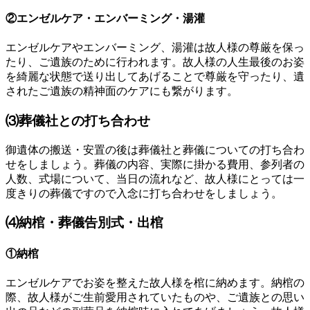
②エンゼルケア・エンバーミング・湯灌
エンゼルケアやエンバーミング、湯灌は故人様の尊厳を保っ
たり、ご遺族のために行われます。故人様の人生最後のお姿
を綺麗な状態で送り出してあげることで尊厳を守ったり、遺
されたご遺族の精神面のケアにも繋がります。
⑶葬儀社との打ち合わせ
御遺体の搬送・安置の後は葬儀社と葬儀についての打ち合わ
せをしましょう。葬儀の内容、実際に掛かる費用、参列者の
人数、式場について、当日の流れなど、故人様にとっては一
度きりの葬儀ですので入念に打ち合わせをしましょう。
⑷納棺・葬儀告別式・出棺
①納棺
エンゼルケアでお姿を整えた故人様を棺に納めます。納棺の
際、故人様がご生前愛用されていたものや、ご遺族との思い