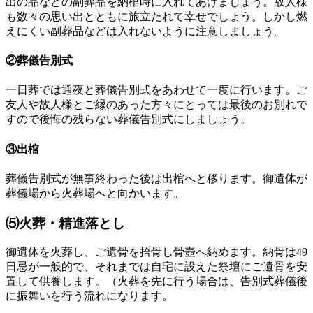
出の品などの副葬品を納棺時に入れてあげましょう。故人様
も数々の思い出とともに旅立たれて幸せでしょう。しかし燃
えにくい副葬品などは入れないように注意しましょう。
②葬儀告別式
一日葬では通夜と葬儀告別式をあわせて一度に行います。ご
友人や故人様とご縁のあった方々にとっては最後のお別れで
すので後悔の残らない葬儀告別式にしましょう。
③出棺
葬儀告別式が無事終わった後は出棺へと移ります。御遺体が
葬儀場から火葬場へと向かいます。
⑸火葬・精進落とし
御遺体を火葬し、ご遺骨を拾骨し骨壺へ納めます。納骨は49
日忌が一般的で、それまでは自宅に設えた祭壇にご遺骨を安
置して供養します。（火葬を先に行う場合は、告別式葬儀後
に振舞いを行う流れになります。