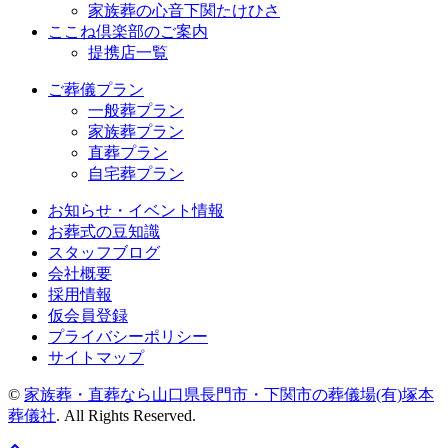
家族葬の心音下関たけひさ
ここね倶楽部のご案内
提携店一覧
ご葬儀プラン
一般葬プラン
家族葬プラン
直葬プラン
自宅葬プラン
お知らせ・イベント情報
お葬式の豆知識
スタッフブログ
会社概要
採用情報
仮会員登録
プライバシーポリシー
サイトマップ
©
家族葬・直葬なら山口県長門市・下関市の葬儀場(有)塚本
葬儀社
. All Rights Reserved.