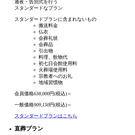
通夜・告別式を⾏う
スタンダードなプラン
スタンダードプランに含まれないもの
搬送料金
仏衣
会葬礼状
会葬品
引出物
料理、飲物代
初七日会館使用料
火葬場使用料
宗教者へのお礼
地域習慣物
会員価格
638,000
円(税込)～
一般価格
909,150
円(税込)～
スタンダードプランはこちら
直葬プラン