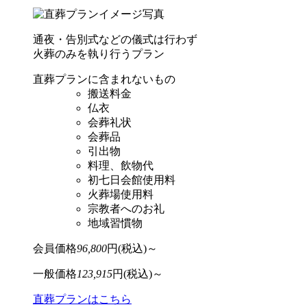
通夜・告別式などの儀式は⾏わず
⽕葬のみを執り⾏うプラン
直葬プランに含まれないもの
搬送料金
仏衣
会葬礼状
会葬品
引出物
料理、飲物代
初七日会館使用料
火葬場使用料
宗教者へのお礼
地域習慣物
会員価格
96,800
円(税込)～
一般価格
123,915
円(税込)～
直葬プランはこちら