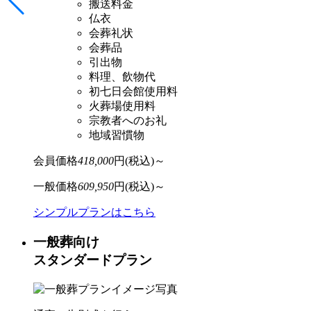
搬送料金
仏衣
会葬礼状
会葬品
引出物
料理、飲物代
初七日会館使用料
火葬場使用料
宗教者へのお礼
地域習慣物
会員価格
418,000
円(税込)～
一般価格
609,950
円(税込)～
シンプルプランはこちら
一般葬向け
スタンダードプラン