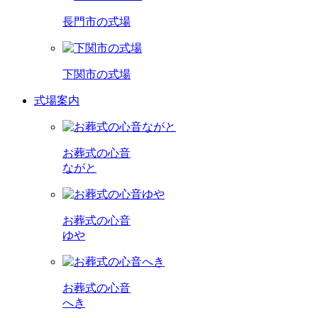
長門市の式場
下関市の式場
式場案内
お葬式の心音
ながと
お葬式の心音
ゆや
お葬式の心音
へき