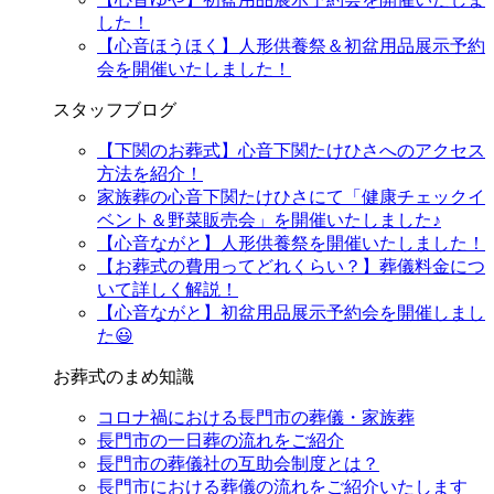
した！
【心音ほうほく】人形供養祭＆初盆用品展示予約
会を開催いたしました！
スタッフブログ
【下関のお葬式】心音下関たけひさへのアクセス
方法を紹介！
家族葬の心音下関たけひさにて「健康チェックイ
ベント＆野菜販売会」を開催いたしました♪
【心音ながと】人形供養祭を開催いたしました！
【お葬式の費用ってどれくらい？】葬儀料金につ
いて詳しく解説！
【心音ながと】初盆用品展示予約会を開催しまし
た😃
お葬式のまめ知識
コロナ禍における長門市の葬儀・家族葬
長門市の一日葬の流れをご紹介
長門市の葬儀社の互助会制度とは？
長門市における葬儀の流れをご紹介いたします