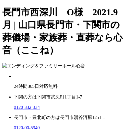
長門市西深川 O様 2021.9
月 | 山口県長門市・下関市の
葬儀場・家族葬・直葬なら心
音（ここね）
24
時間
365
日対応無料
下関の方は
下関市武久町1丁目1-7
0120-332-334
長門市・豊北町の方は
長門市湯谷河原1251-1
0120-00-5940