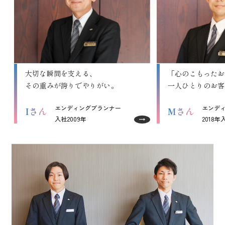
大切な瞬間を支える、
「心のこもったお
その重みが誇りでやりがい。
一人ひとりのお客
エンディングプランナー
エンデ
Iさん
Mさん
入社2009年
2018年