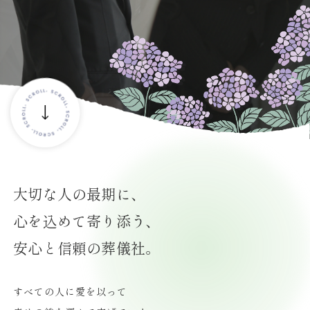
クロストーク
求める人物像
募集要項
新卒の方
中途/直接応募の方
ENTRY
大切な人の最期に、
心を込めて寄り添う、
安心と信頼の葬儀社。
すべての人に愛を以って