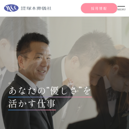
採用情報
MENU
塚本葬儀社を知る
会社を知る
仕事を知る
代表メッセージ
会社情報
式場一覧
働く環境
葬儀業界とは？
葬儀業界で働くとは？
あなたの“優しさ”を
塚本葬儀社の職種
教育研修制度
写真で見る
福利厚生
活かす仕事
社員の声
社内研修制度
OJT研修制度
外部研修制度
他部署研修制度
採用情報
インタビュー