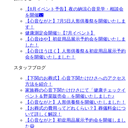
【8月イベント予告】夜の納涼心音見学・相談会
を開催🌃
【心音ながと】7月5日人形供養祭を開催いたしま
す！
健康測定会開催✨【7月イベント】
【心音ゆや】初盆用品展示予約会を開催いたしま
した！
【心音ほうほく】人形供養祭＆初盆用品展示予約
会を開催いたしました！
スタッフブログ
【下関のお葬式】心音下関たけひさへのアクセス
方法を紹介！
家族葬の心音下関たけひさにて「健康チェックイ
ベント＆野菜販売会」を開催いたしました♪
【心音ながと】人形供養祭を開催いたしました！
【お葬式の費用ってどれくらい？】葬儀料金につ
いて詳しく解説！
【心音ながと】初盆用品展示予約会を開催しまし
た😃