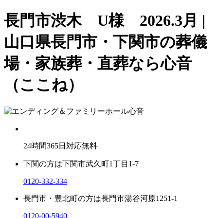
長門市渋木 U様 2026.3月 |
山口県長門市・下関市の葬儀
場・家族葬・直葬なら心音
（ここね）
24
時間
365
日対応無料
下関の方は
下関市武久町1丁目1-7
0120-332-334
長門市・豊北町の方は
長門市湯谷河原1251-1
0120-00-5940