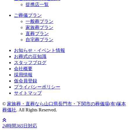
提携店一覧
ご葬儀プラン
一般葬プラン
家族葬プラン
直葬プラン
自宅葬プラン
お知らせ・イベント情報
お葬式の豆知識
スタッフブログ
会社概要
採用情報
仮会員登録
プライバシーポリシー
サイトマップ
©
家族葬・直葬なら山口県長門市・下関市の葬儀場(有)塚本
葬儀社
. All Rights Reserved.
24
時間
365
日対応