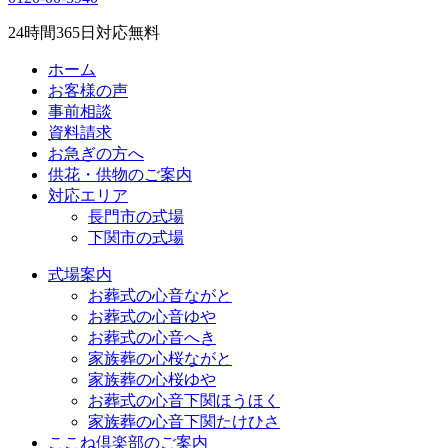
24
時間
365
日対応無料
ホーム
お客様の声
事前相談
資料請求
お急ぎの方へ
供花・供物のご案内
対応エリア
長門市の式場
下関市の式場
式場案内
お葬式の心音ながと
お葬式の心音ゆや
お葬式の心音へき
家族葬の心桜ながと
家族葬の心桜ゆや
お葬式の心音下関ほうほく
家族葬の心音下関たけひさ
ここね倶楽部のご案内