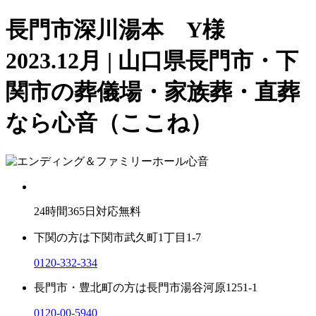
長門市深川湯本 Y様
2023.12月 | 山口県長門市・下
関市の葬儀場・家族葬・直葬
なら心音（ここね）
24
時間
365
日対応無料
下関の方は
下関市武久町1丁目1-7
0120-332-334
長門市・豊北町の方は
長門市湯谷河原1251-1
0120-00-5940