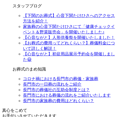
スタッフブログ
【下関のお葬式】心音下関たけひさへのアクセス
方法を紹介！
家族葬の心音下関たけひさにて「健康チェックイ
ベント＆野菜販売会」を開催いたしました♪
【心音ながと】人形供養祭を開催いたしました！
【お葬式の費用ってどれくらい？】葬儀料金につ
いて詳しく解説！
【心音ながと】初盆用品展示予約会を開催しまし
た😃
お葬式のまめ知識
コロナ禍における長門市の葬儀・家族葬
長門市の一日葬の流れをご紹介
長門市の葬儀社の互助会制度とは？
長門市における葬儀の流れをご紹介いたします
長門市の家族葬の費用はどれくらい？
真心をこめて
お手伝いさせていただきます