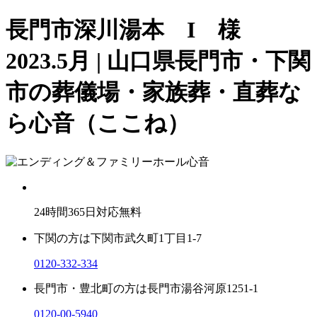
長門市深川湯本 I 様
2023.5月 | 山口県長門市・下関
市の葬儀場・家族葬・直葬な
ら心音（ここね）
24
時間
365
日対応無料
下関の方は
下関市武久町1丁目1-7
0120-332-334
長門市・豊北町の方は
長門市湯谷河原1251-1
0120-00-5940