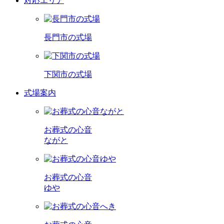
対応エリア
長門市の式場
下関市の式場
式場案内
お葬式の心音
ながと
お葬式の心音
ゆや