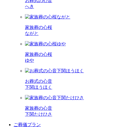
お葬式の心音
へき
家族葬の心桜
ながと
家族葬の心桜
ゆや
お葬式の心音
下関ほうほく
家族葬の心音
下関たけひさ
ご葬儀プラン