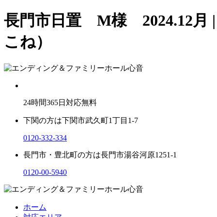
長門市日置 M様 2024.1
こね）
24
時間
365
日対応無料
下関の方は
下関市武久町1丁目1-7
0120-332-334
長門市・豊北町の方は
長門市湯谷河原1251-1
0120-00-5940
ホーム