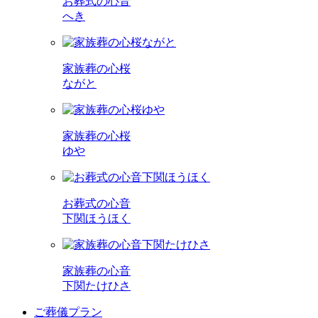
お葬式の心音
へき
家族葬の心桜
ながと
家族葬の心桜
ゆや
お葬式の心音
下関ほうほく
家族葬の心音
下関たけひさ
ご葬儀プラン