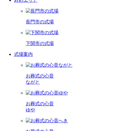
対応エリア
長門市の式場
下関市の式場
式場案内
お葬式の心音
ながと
お葬式の心音
ゆや