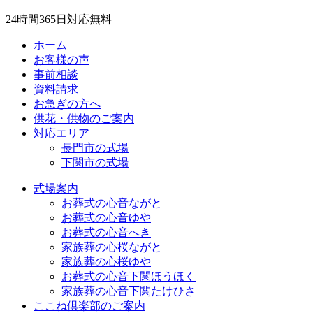
24
時間
365
日対応無料
ホーム
お客様の声
事前相談
資料請求
お急ぎの方へ
供花・供物のご案内
対応エリア
長門市の式場
下関市の式場
式場案内
お葬式の心音ながと
お葬式の心音ゆや
お葬式の心音へき
家族葬の心桜ながと
家族葬の心桜ゆや
お葬式の心音下関ほうほく
家族葬の心音下関たけひさ
ここね倶楽部のご案内