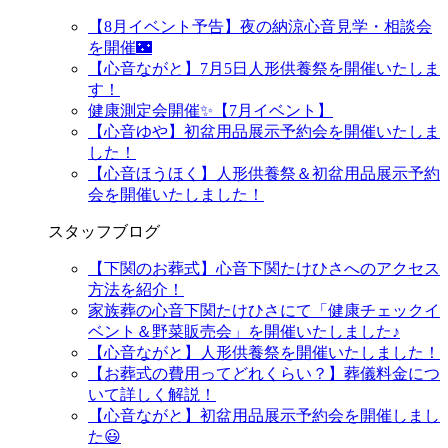
【8月イベント予告】夜の納涼心音見学・相談会
を開催🌃
【心音ながと】7月5日人形供養祭を開催いたしま
す！
健康測定会開催✨【7月イベント】
【心音ゆや】初盆用品展示予約会を開催いたしま
した！
【心音ほうほく】人形供養祭＆初盆用品展示予約
会を開催いたしました！
スタッフブログ
【下関のお葬式】心音下関たけひさへのアクセス
方法を紹介！
家族葬の心音下関たけひさにて「健康チェックイ
ベント＆野菜販売会」を開催いたしました♪
【心音ながと】人形供養祭を開催いたしました！
【お葬式の費用ってどれくらい？】葬儀料金につ
いて詳しく解説！
【心音ながと】初盆用品展示予約会を開催しまし
た😃