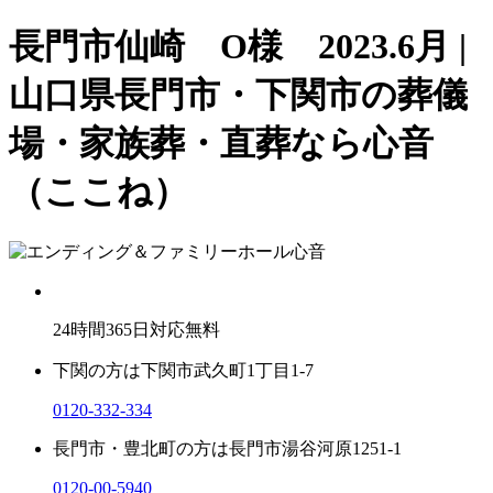
長門市仙崎 O様 2023.6月 |
山口県長門市・下関市の葬儀
場・家族葬・直葬なら心音
（ここね）
24
時間
365
日対応無料
下関の方は
下関市武久町1丁目1-7
0120-332-334
長門市・豊北町の方は
長門市湯谷河原1251-1
0120-00-5940