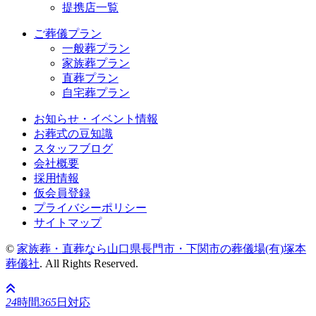
提携店一覧
ご葬儀プラン
一般葬プラン
家族葬プラン
直葬プラン
自宅葬プラン
お知らせ・イベント情報
お葬式の豆知識
スタッフブログ
会社概要
採用情報
仮会員登録
プライバシーポリシー
サイトマップ
©
家族葬・直葬なら山口県長門市・下関市の葬儀場(有)塚本
葬儀社
. All Rights Reserved.
24
時間
365
日対応