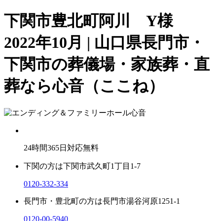
下関市豊北町阿川 Y様
2022年10月 | 山口県長門市・
下関市の葬儀場・家族葬・直
葬なら心音（ここね）
24
時間
365
日対応無料
下関の方は
下関市武久町1丁目1-7
0120-332-334
長門市・豊北町の方は
長門市湯谷河原1251-1
0120-00-5940