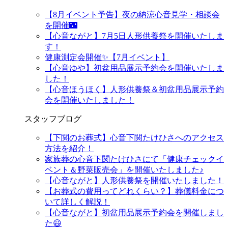
【8月イベント予告】夜の納涼心音見学・相談会
を開催🌃
【心音ながと】7月5日人形供養祭を開催いたしま
す！
健康測定会開催✨【7月イベント】
【心音ゆや】初盆用品展示予約会を開催いたしま
した！
【心音ほうほく】人形供養祭＆初盆用品展示予約
会を開催いたしました！
スタッフブログ
【下関のお葬式】心音下関たけひさへのアクセス
方法を紹介！
家族葬の心音下関たけひさにて「健康チェックイ
ベント＆野菜販売会」を開催いたしました♪
【心音ながと】人形供養祭を開催いたしました！
【お葬式の費用ってどれくらい？】葬儀料金につ
いて詳しく解説！
【心音ながと】初盆用品展示予約会を開催しまし
た😃