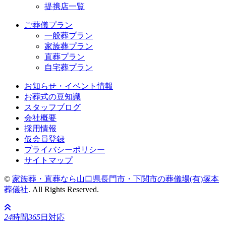
提携店一覧
ご葬儀プラン
一般葬プラン
家族葬プラン
直葬プラン
自宅葬プラン
お知らせ・イベント情報
お葬式の豆知識
スタッフブログ
会社概要
採用情報
仮会員登録
プライバシーポリシー
サイトマップ
©
家族葬・直葬なら山口県長門市・下関市の葬儀場(有)塚本
葬儀社
. All Rights Reserved.
24
時間
365
日対応