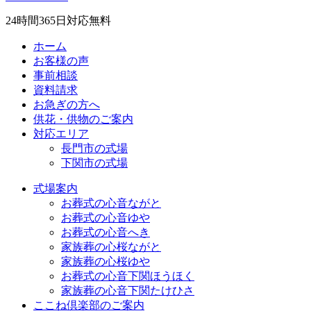
24
時間
365
日対応無料
ホーム
お客様の声
事前相談
資料請求
お急ぎの方へ
供花・供物のご案内
対応エリア
長門市の式場
下関市の式場
式場案内
お葬式の心音ながと
お葬式の心音ゆや
お葬式の心音へき
家族葬の心桜ながと
家族葬の心桜ゆや
お葬式の心音下関ほうほく
家族葬の心音下関たけひさ
ここね倶楽部のご案内