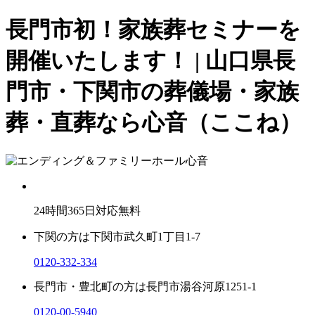
長門市初！家族葬セミナーを
開催いたします！ | 山口県長
門市・下関市の葬儀場・家族
葬・直葬なら心音（ここね）
24
時間
365
日対応無料
下関の方は
下関市武久町1丁目1-7
0120-332-334
長門市・豊北町の方は
長門市湯谷河原1251-1
0120-00-5940