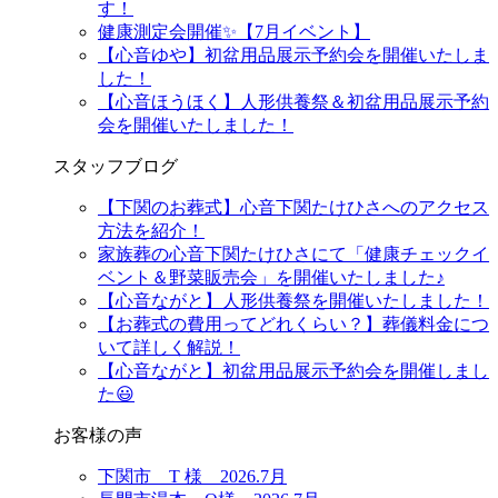
す！
健康測定会開催✨【7月イベント】
【心音ゆや】初盆用品展示予約会を開催いたしま
した！
【心音ほうほく】人形供養祭＆初盆用品展示予約
会を開催いたしました！
スタッフブログ
【下関のお葬式】心音下関たけひさへのアクセス
方法を紹介！
家族葬の心音下関たけひさにて「健康チェックイ
ベント＆野菜販売会」を開催いたしました♪
【心音ながと】人形供養祭を開催いたしました！
【お葬式の費用ってどれくらい？】葬儀料金につ
いて詳しく解説！
【心音ながと】初盆用品展示予約会を開催しまし
た😃
お客様の声
下関市 T 様 2026.7月