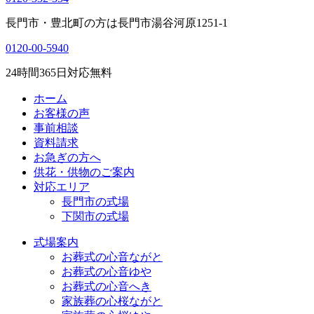
長門市・豊北町の方は
長門市湯谷河原1251-1
0120-00-5940
24
時間
365
日対応無料
ホーム
お客様の声
事前相談
資料請求
お急ぎの方へ
供花・供物のご案内
対応エリア
長門市の式場
下関市の式場
式場案内
お葬式の心音ながと
お葬式の心音ゆや
お葬式の心音へき
家族葬の心桜ながと