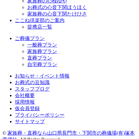
家族葬の心桜ゆや
お葬式の心音下関ほうほく
家族葬の心音下関たけひさ
ここね倶楽部のご案内
提携店一覧
ご葬儀プラン
一般葬プラン
家族葬プラン
直葬プラン
自宅葬プラン
お知らせ・イベント情報
お葬式の豆知識
スタッフブログ
会社概要
採用情報
仮会員登録
プライバシーポリシー
サイトマップ
©
家族葬・直葬なら山口県長門市・下関市の葬儀場(有)塚本