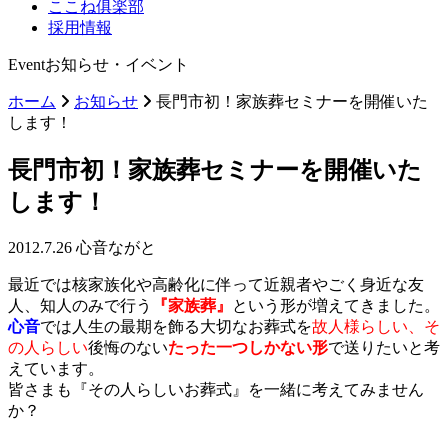
ここね俱楽部
採用情報
Event
お知らせ・イベント
ホーム
お知らせ
長門市初！家族葬セミナーを開催いた
します！
長門市初！家族葬セミナーを開催いた
します！
2012.7.26
心音ながと
最近では核家族化や高齢化に伴って近親者やごく身近な友
人、知人のみで行う
『家族葬』
という形が増えてきました。
心音
では人生の最期を飾る大切なお葬式を
故人様らしい、そ
の人らしい
後悔のない
たった一つしかない形
で送りたいと考
えています。
皆さまも『その人らしいお葬式』を一緒に考えてみません
か？