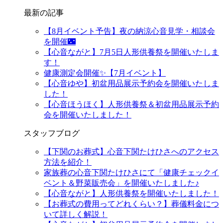
最新の記事
【8月イベント予告】夜の納涼心音見学・相談会
を開催🌃
【心音ながと】7月5日人形供養祭を開催いたしま
す！
健康測定会開催✨【7月イベント】
【心音ゆや】初盆用品展示予約会を開催いたしま
した！
【心音ほうほく】人形供養祭＆初盆用品展示予約
会を開催いたしました！
スタッフブログ
【下関のお葬式】心音下関たけひさへのアクセス
方法を紹介！
家族葬の心音下関たけひさにて「健康チェックイ
ベント＆野菜販売会」を開催いたしました♪
【心音ながと】人形供養祭を開催いたしました！
【お葬式の費用ってどれくらい？】葬儀料金につ
いて詳しく解説！