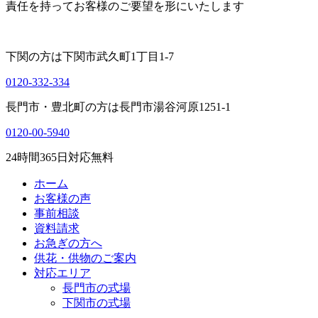
責任を持ってお客様のご要望を形にいたします
下関の方は
下関市武久町1丁目1-7
0120-332-334
長門市・豊北町の方は
長門市湯谷河原1251-1
0120-00-5940
24
時間
365
日対応無料
ホーム
お客様の声
事前相談
資料請求
お急ぎの方へ
供花・供物のご案内
対応エリア
長門市の式場
下関市の式場