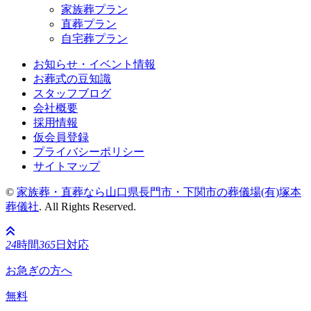
家族葬プラン
直葬プラン
自宅葬プラン
お知らせ・イベント情報
お葬式の豆知識
スタッフブログ
会社概要
採用情報
仮会員登録
プライバシーポリシー
サイトマップ
©
家族葬・直葬なら山口県長門市・下関市の葬儀場(有)塚本
葬儀社
. All Rights Reserved.
24
時間
365
日対応
お急ぎの方へ
無料