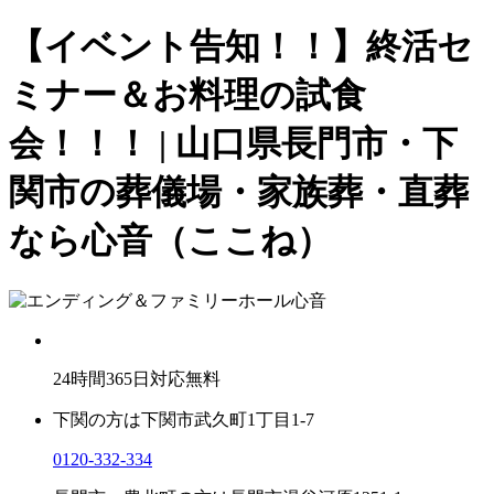
【イベント告知！！】終活セ
ミナー＆お料理の試食
会！！！ | 山口県長門市・下
関市の葬儀場・家族葬・直葬
なら心音（ここね）
24
時間
365
日対応無料
下関の方は
下関市武久町1丁目1-7
0120-332-334