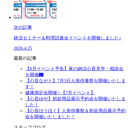
次の記事
終活セミナー＆料理試食会イベントを開催しました♪
2026.4.25
最新の記事
【8月イベント予告】夜の納涼心音見学・相談会
を開催🌃
【心音ながと】7月5日人形供養祭を開催いたしま
す！
健康測定会開催✨【7月イベント】
【心音ゆや】初盆用品展示予約会を開催いたしま
した！
【心音ほうほく】人形供養祭＆初盆用品展示予約
会を開催いたしました！
スタッフブログ