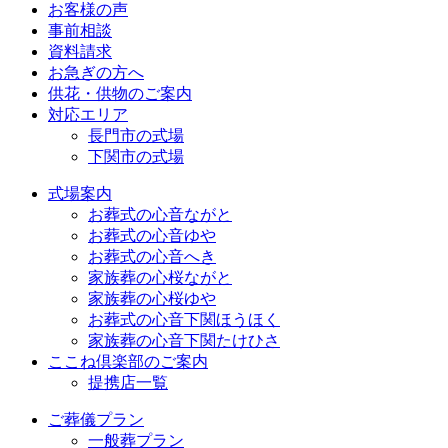
お客様の声
事前相談
資料請求
お急ぎの方へ
供花・供物のご案内
対応エリア
長門市の式場
下関市の式場
式場案内
お葬式の心音ながと
お葬式の心音ゆや
お葬式の心音へき
家族葬の心桜ながと
家族葬の心桜ゆや
お葬式の心音下関ほうほく
家族葬の心音下関たけひさ
ここね倶楽部のご案内
提携店一覧
ご葬儀プラン
一般葬プラン