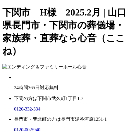
下関市 H様 2025.2月 | 山口
県長門市・下関市の葬儀場・
家族葬・直葬なら心音（ここ
ね）
24
時間
365
日対応無料
下関の方は
下関市武久町1丁目1-7
0120-332-334
長門市・豊北町の方は
長門市湯谷河原1251-1
0120-00-5940