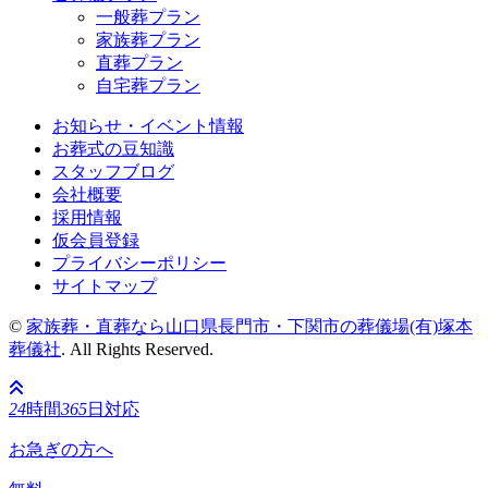
一般葬プラン
家族葬プラン
直葬プラン
自宅葬プラン
お知らせ・イベント情報
お葬式の豆知識
スタッフブログ
会社概要
採用情報
仮会員登録
プライバシーポリシー
サイトマップ
©
家族葬・直葬なら山口県長門市・下関市の葬儀場(有)塚本
葬儀社
. All Rights Reserved.
24
時間
365
日対応
お急ぎの方へ