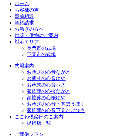
ホーム
お客様の声
事前相談
資料請求
お急ぎの方へ
供花・供物のご案内
対応エリア
長門市の式場
下関市の式場
式場案内
お葬式の心音ながと
お葬式の心音ゆや
お葬式の心音へき
家族葬の心桜ながと
家族葬の心桜ゆや
お葬式の心音下関ほうほく
家族葬の心音下関たけひさ
ここね倶楽部のご案内
提携店一覧
ご葬儀プラン