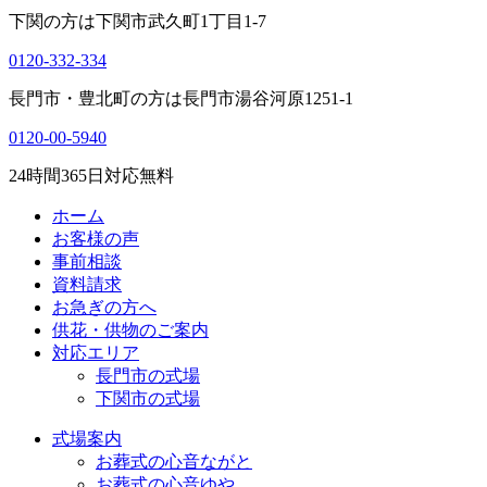
下関の方は
下関市武久町1丁目1-7
0120-332-334
長門市・豊北町の方は
長門市湯谷河原1251-1
0120-00-5940
24
時間
365
日対応無料
ホーム
お客様の声
事前相談
資料請求
お急ぎの方へ
供花・供物のご案内
対応エリア
長門市の式場
下関市の式場
式場案内
お葬式の心音ながと
お葬式の心音ゆや