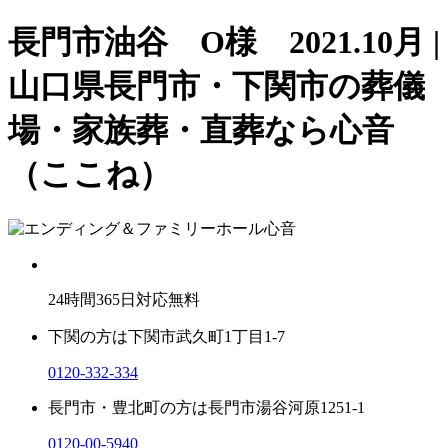
長門市油谷 O様 2021.10月 |
山口県長門市・下関市の葬儀
場・家族葬・直葬なら心音
（ここね）
24
時間
365
日対応無料
下関の方は
下関市武久町1丁目1-7
0120-332-334
長門市・豊北町の方は
長門市湯谷河原1251-1
0120-00-5940